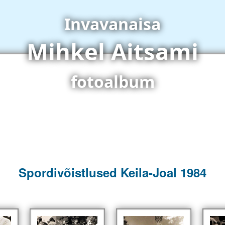
Invavanaisa
Mihkel Aitsami
fotoalbum
Spordivõistlused Keila-Joal 1984