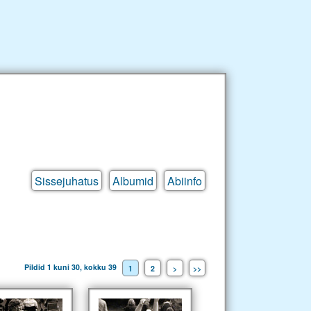
Sissejuhatus
Albumid
Abiinfo
Pildid 1 kuni 30, kokku 39
1
2
>
>>